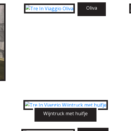
Oliva
Wijntruck met huifje